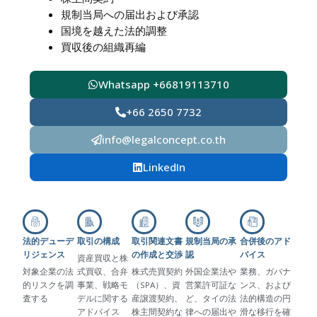
規制当局への届出および承認
国境を越えた法的調整
買収後の組織再編
Whatsapp +66819113710
+66 2650 7732
info@legalconcept.co.th
LinkedIn
法的デューデ
取引の構成
取引関連文書
規制当局の承
合併後のアド
リジェンス
の作成と交渉
認
バイス
資産買収と株
対象企業の法
式買収、合弁
株式売買契約
外国企業法や
業務、ガバナ
的リスクを調
事業、戦略モ
（SPA）、資
営業許可証な
ンス、および
査する
デルに関する
産譲渡契約、
ど、タイの法
法的構造の円
アドバイス
株主間契約な
律への届出や
滑な移行を確