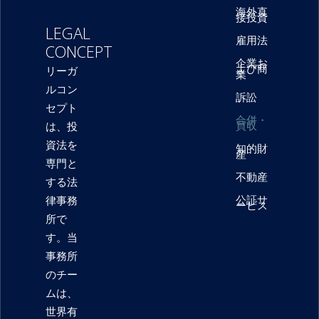
海外直
接投資
LEGAL
雇用法
CONCEPT
企業お
よび商
リーガ
業
ルコン
訴訟
セプト
合併・
買収
は、投
資法を
知的財
産
専門と
不動産
する法
公証サ
律事務
ービス
所で
す。当
事務所
のチー
ムは、
世界有