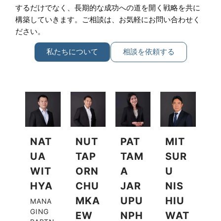
するだけでなく、長期的な成功への道を開く戦略を共に
構築していきます。ご相談は、お気軽にお問い合わせく
ださい。
私たちについて
相談を依頼する
NAT
NUT
PAT
MIT
UA
TAP
TAM
SUR
WIT
ORN
A
U
HYA
CHU
JAR
NIS
MKA
UPU
HIU
MANA
GING
EW
NPH
WAT