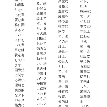
高度な
イト、
る、献
動産取
資格と
DLA
身的な
引とい
豊富な
Piperに
企業弁
った重
経験を
て、タ
護士で
要な業
持つ法
イと日
す。ま
務に関
律専門
本で20
た、タ
するア
家で
年以上
イの裁
ドバイ
す。タ
にわた
判所に
スにお
イの弁
り税
おいて
いて豊
護士、
務・法
強力な
富な経
法廷弁
務・会
弁護活
験を有
護士、
社設立
動を行
してい
公証人
等に係
い、法
ます。
とし
る相談
廷内外
国際法
て、企
業務に
で貴社
に関す
業法
従事し
の利益
る深い
務、商
て来ま
が確実
理解と
法、海
した。
に保護
実践的
外直接
米国の
される
なアド
投資、
法務博
よう尽
バイス
知的財
士
力しま
能力に
産、電
（J.D.