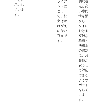
ライア
的な視
尽力し
ントに
点と高
ていま
とっ
い専門
す。
て、彼
性を活
女はか
かし、
けがえ
タイに
のない
おける
存在で
複雑な
す。
税務・
法務上
の課題
に、お
客様が
安心し
て対応
できる
ようサ
ポート
をして
いま
す。