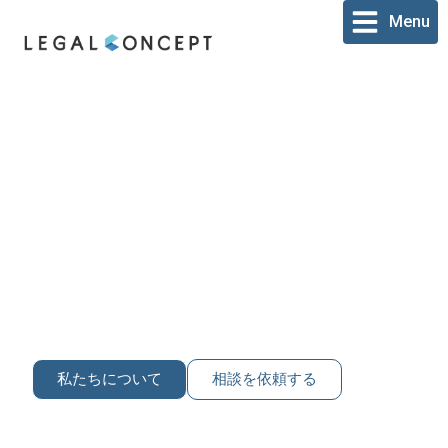
内
Menu
容
を
ス
キ
ッ
プ
合併・買収
当社は、合併、買収、事業譲渡に関する包括的な法的サポ
ートを提供します。当社のM&Aサービスは、複雑な取引を
円滑に進め、プロセス全体を通して法令遵守、戦略的な整
合性、リスク軽減を確保できるよう、お客様を支援するこ
とを目的としています。
私たちについて
相談を依頼する