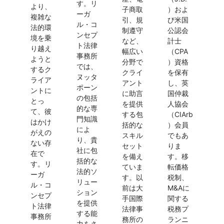
す。リ
より、
子商取
）およ
ーガ
複雑な
引、規
び米国
ル・コ
法的環
制遵守
公認会
ンセプ
境を乗
など、
計士
ト法律
り越え
幅広い
（CPA
事務所
ようと
分野で
）資格
では、
するク
クライ
を保有
ヌッタ
ライア
アント
し、英
ポーン
ントに
に助言
国仲裁
の包括
とっ
を提供
人協会
的な専
て、彼
する包
（CIArb
門知識
はかけ
括的な
）会員
によ
がえの
スキル
でもあ
り、貴
ない存
セット
りま
社に包
在で
を備え
す。移
括的な
す。リ
ていま
転価格
法的ソ
ーガ
す。以
税制、
リュー
ル・コ
前は大
M&Aに
ション
ンセプ
手国際
関する
を提供
ト法律
法律事
税務プ
する能
事務所
務所の
ランニ
力をさ