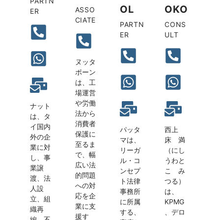
PARTN
OL
OKO
ASSO
ER
CIATE
PARTN
CONS
ER
ULT
ヌッタ
ポーン
は、工
場運営
や労働
ナット
法から
は、タ
消費者
イ国内
パッタ
西上
保護に
外の企
マは、
床 満
至るま
業に対
リーガ
（にし
で、幅
し、事
ル・コ
うわと
広い法
業譲
ンセプ
こ み
的問題
渡、法
ト法律
つる）
への対
人設
事務所
は、
応を企
立、組
に所属
KPMG
業に支
織再
する、
、デロ
援す
編、不