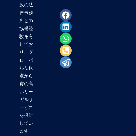
数の法
F
L
W
P
P
律事務
a
i
h
h
a
所との
c
n
a
o
p
協働経
e
k
t
n
e
験を有
b
e
s
e
r
してお
o
d
a
-
-
り、グ
o
i
p
s
p
ローバ
k
n
p
q
l
ルな視
u
a
点から
a
n
質の高
r
e
いリー
e
ガルサ
-
ービス
a
を提供
l
してい
t
ます。