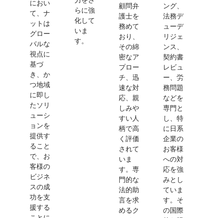
におい
顧問弁
ング、
らに強
て、ナ
護士を
法務デ
化して
ットは
務めて
ューデ
いま
グロー
おり、
リジェ
す。
バルな
その綿
ンス、
視点に
密なア
契約書
基づ
プロー
レビュ
き、か
チ、迅
ー、労
つ地域
速な対
務問題
に即し
応、親
などを
たソリ
しみや
専門と
ューシ
すい人
し、特
ョンを
柄で高
に日系
提供す
く評価
企業の
ること
されて
お客様
で、お
いま
への対
客様の
す。専
応を強
ビジネ
門的な
みとし
スの成
法的助
ていま
功を支
言を求
す。そ
援する
めるク
の国際
ことに