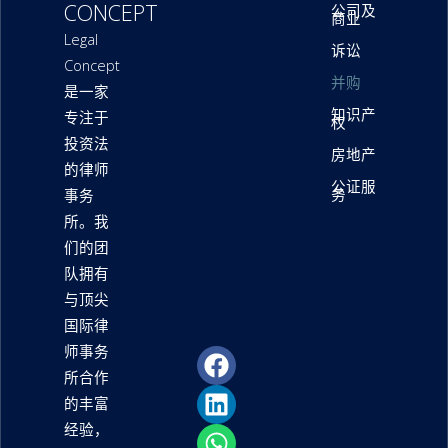
CONCEPT
公司及
商业
Legal
诉讼
Concept
并购
是一家
知识产
专注于
权
投资法
房地产
的律师
公证服
务
事务
所。我
们的团
队拥有
与顶尖
国际律
师事务
F
L
W
P
P
所合作
a
i
h
h
a
c
n
a
o
p
的丰富
e
k
t
n
e
经验，