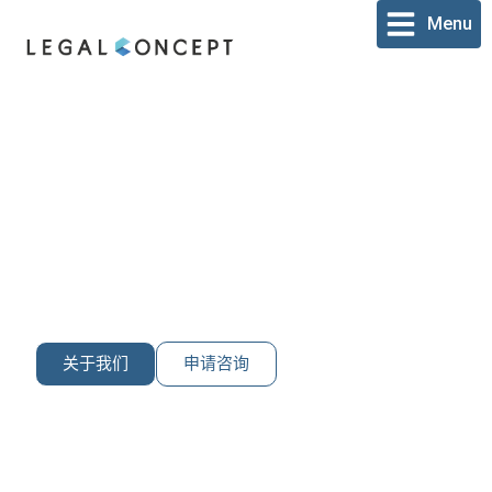
跳
Menu
至
内
容
并购
我们为并购和业务转让提供端到端的法律支持。我们的并购
服务旨在帮助客户清晰地应对复杂的交易，确保在整个过程
中遵守法律法规、实现战略一致性并降低风险。
关于我们
申请咨询