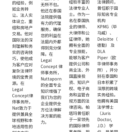
经验丰富的
法律顾问，
的经验，例
无所不包。
法律专业人
曾任职于国
如业务转
他还在泰国
士。作为一
际知名专业
让、法人实
法院提供强
名在泰国执
机构
体设立、重
有力的代理
业的律师、
KPMG（毕
组和房地产
服务，确保
大律师和公
马威）、
交易。他对
您的利益在
证律师，她
Deloitte（
国际法的深
法庭内外都
拥有全面的
德勤） 及
刻理解和务
得到充分保
专业技能，
DLA
实的咨询技
障。在
能够为客户
Piper（欧
巧，使他成
Legal
提供公司和
华律师事务
为客户应对
Concept 律
商业法、外
所），并分
复杂法律环
师事务所，
国直接投
别在泰国和
境的宝贵资
Nuttaporn
资、知识产
日本积累了
源。在
的全面专业
权、电子商
深厚的跨境
Legal
知识增强了
务和监管合
实务经验。
Concept律
我们为您的
规方面的法
他拥有美国
师事务所，
企业提供全
律咨询。帕
法学博士
Nat致力于
方位法律解
塔玛曾任职
（Juris
提供兼具全
决方案的能
于一家领先
Doctor,
球视野和本
力。
的国际律师
J.D.） 学
地适用性的
事务所，担
位，是美国