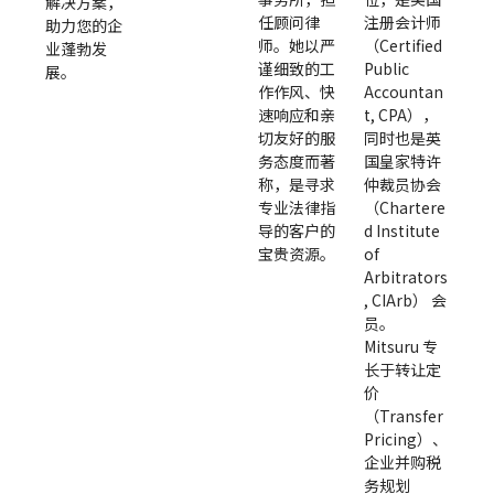
解决方案，
任顾问律
注册会计师
助力您的企
师。她以严
（Certified
业蓬勃发
谨细致的工
Public
展。
作作风、快
Accountan
速响应和亲
t, CPA），
切友好的服
同时也是英
务态度而著
国皇家特许
称，是寻求
仲裁员协会
专业法律指
（Chartere
导的客户的
d Institute
宝贵资源。
of
Arbitrators
, CIArb） 会
员。
Mitsuru 专
长于转让定
价
（Transfer
Pricing）、
企业并购税
务规划